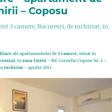
nirii – Coposu
t 3 camere, Bucuresti, de inchiriat, in
iliare
ale apartamentului de
3 camere
, situat in
central
, in
zona Unirii
– Bd. Corneliu Coposu Nr. 4 –
ru
inchiriat
– aprilie 2013.