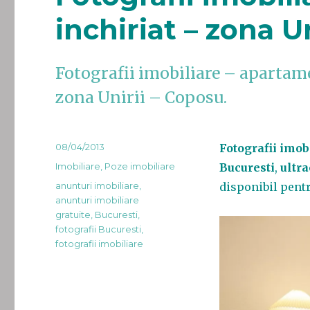
inchiriat – zona U
Fotografii imobiliare – apartamen
zona Unirii – Coposu.
Publicat
08/04/2013
Fotografii imob
pe
Categorii
Imobiliare
,
Poze imobiliare
Bucuresti
,
ultra
Etichete
anunturi imobiliare
,
disponibil pent
anunturi imobiliare
gratuite
,
Bucuresti
,
fotografii Bucuresti
,
fotografii imobiliare