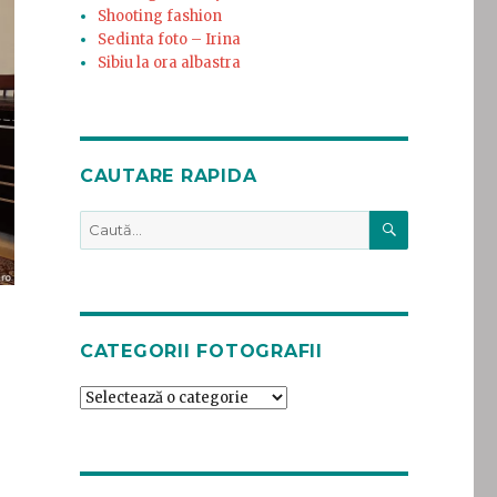
Shooting fashion
Sedinta foto – Irina
Sibiu la ora albastra
CAUTARE RAPIDA
CĂUTARE
Caută
după:
CATEGORII FOTOGRAFII
a Unirii – Coposu”
Categorii
fotografii