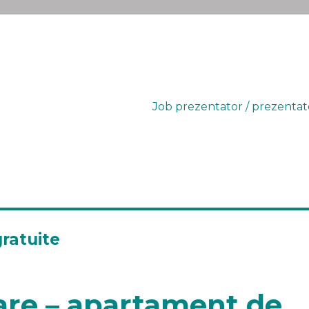
Job prezentator / prezentat
gratuite
iare – apartament de