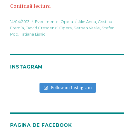
Continuă lectura
„Elisir d’Amore – Opera Nationala
Publicat
14/04/2013
Categorii
Evenimente
,
Opera
Etichete
Alin Anca
,
Cristina
pe
Eremia
,
David Crescenzi
,
Opera
,
Serban Vasile
,
Stefan
Pop
,
Tatiana Lisnic
INSTAGRAM
Follow on Instagram
PAGINA DE FACEBOOK