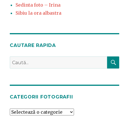
Sedinta foto – Irina
Sibiu la ora albastra
CAUTARE RAPIDA
CĂ
Caută
după:
CATEGORII FOTOGRAFII
Categorii
fotografii