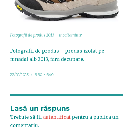
Fotografii de produs 2013 – incaltaminte
Fotografii de produs – produs izolat pe
funadal alb 2013, fara decupare.
Publicat
22/01/2013
Dimensiune
960 × 640
pe
completă
Lasă un răspuns
Trebuie să fii
autentificat
pentru a publica un
comentariu.