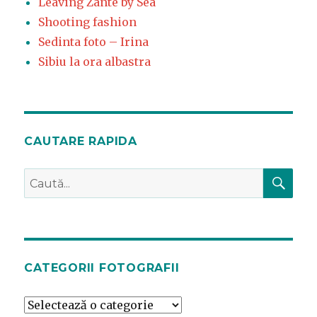
Leaving Zante by Sea
Shooting fashion
Sedinta foto – Irina
Sibiu la ora albastra
CAUTARE RAPIDA
CĂ
Caută
după:
CATEGORII FOTOGRAFII
Categorii