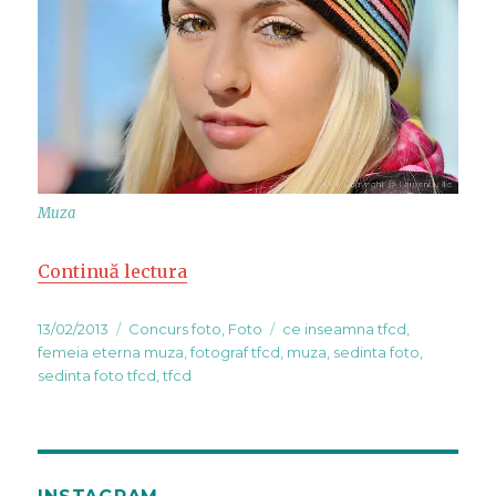
Muza
Continuă lectura
„Muza pentru concurs foto”
Publicat
13/02/2013
Categorii
Concurs foto
,
Foto
Etichete
ce inseamna tfcd
,
pe
femeia eterna muza
,
fotograf tfcd
,
muza
,
sedinta foto
,
sedinta foto tfcd
,
tfcd