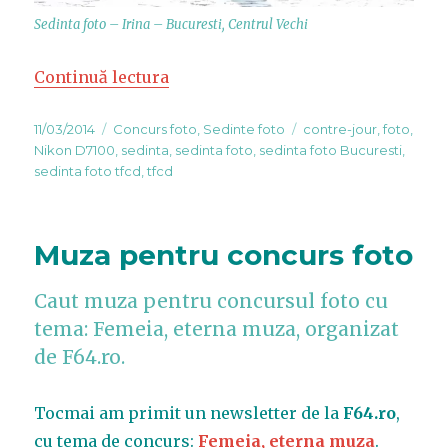
Sedinta foto – Irina – Bucuresti, Centrul Vechi
Continuă lectura
„Sedinta foto – Irina”
Publicat
11/03/2014
Categorii
Concurs foto
,
Sedinte foto
Etichete
contre-jour
,
foto
,
pe
Nikon D7100
,
sedinta
,
sedinta foto
,
sedinta foto Bucuresti
,
sedinta foto tfcd
,
tfcd
Muza pentru concurs foto
Caut muza pentru concursul foto cu
tema: Femeia, eterna muza, organizat
de F64.ro.
Tocmai am primit un newsletter de la
F64.ro
,
cu tema de concurs:
Femeia, eterna muza
.